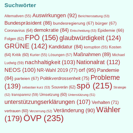
Suchwörter
Auswirkungen
(92)
Alternativen
(55)
Berichterstattung
(53)
Bundespräsident
(86)
bundesregierung
(67)
bürger
(67)
demokratie
(84)
Epidemie
(66)
Coronavirus
(64)
Entscheidung
(53)
FPÖ
(156)
glaubwürdigkeit
(124)
Folgen
(62)
GRÜNE
(142)
Kandidatur
(84)
Kosten
korruption
(55)
Maßnahmen
(89)
(64)
Kritik
(60)
Lösungen
(57)
Michael
Kurier
(55)
Nationalrat
(112)
nachhaltigkeit
(103)
Ludwig
(59)
NEOS
(100)
orf
(95)
Pandemie
NR-Wahl 2019
(77)
Probleme
(84)
Politikverdrossenheit
(75)
parteien
(67)
spö
(215)
(139)
Souverän
(62)
sebastian kurz
(53)
Strategie
transparenz
(59)
Umsetzung
(60)
(52)
Unterstützung
(51)
unterstützungserklärungen
(107)
Verhalten
(71)
Wähler
Veränderung
(90)
vertrauen
(60)
Verzerrung
(52)
ÖVP
(235)
(179)