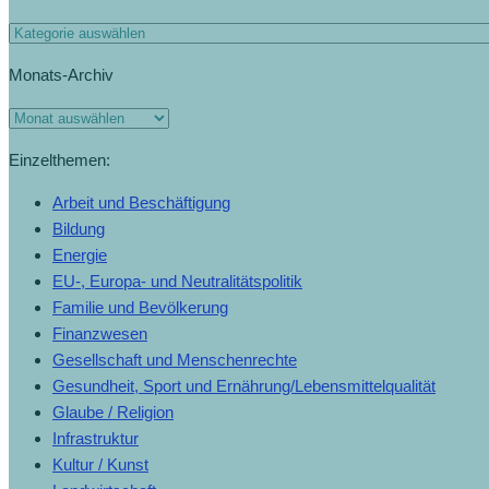
Bunde
Kategorien
„verfa
Monats-Archiv
(15.12
Monats-
Archiv
Einzelthemen:
Arbeit und Beschäftigung
Bildung
Energie
EU-, Europa- und Neutralitätspolitik
Familie und Bevölkerung
Finanzwesen
Gesellschaft und Menschenrechte
Gesundheit, Sport und Ernährung/Lebensmittelqualität
Glaube / Religion
Infrastruktur
Kultur / Kunst