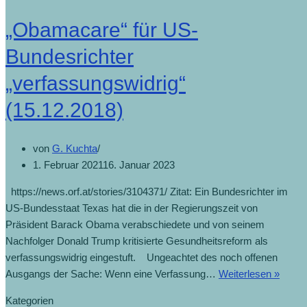
„Obamacare“ für US-
Bundesrichter
„verfassungswidrig“
(15.12.2018)
von
G. Kuchta
1. Februar 2021
16. Januar 2023
https://news.orf.at/stories/3104371/ Zitat: Ein Bundesrichter im
US-Bundesstaat Texas hat die in der Regierungszeit von
Präsident Barack Obama verabschiedete und von seinem
Nachfolger Donald Trump kritisierte Gesundheitsreform als
verfassungswidrig eingestuft. Ungeachtet des noch offenen
„Obam
Ausgangs der Sache: Wenn eine Verfassung…
Weiterlesen »
für
Kategorien
US-