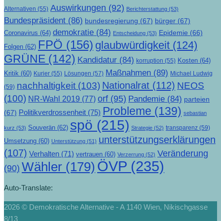
Auswirkungen
(92)
Alternativen
(55)
Berichterstattung
(53)
Bundespräsident
(86)
bundesregierung
(67)
bürger
(67)
demokratie
(84)
Epidemie
(66)
Coronavirus
(64)
Entscheidung
(53)
FPÖ
(156)
glaubwürdigkeit
(124)
Folgen
(62)
GRÜNE
(142)
Kandidatur
(84)
Kosten
(64)
korruption
(55)
Maßnahmen
(89)
Kritik
(60)
Lösungen
(57)
Michael Ludwig
Kurier
(55)
Nationalrat
(112)
nachhaltigkeit
(103)
NEOS
(59)
(100)
orf
(95)
Pandemie
(84)
NR-Wahl 2019
(77)
parteien
Probleme
(139)
Politikverdrossenheit
(75)
(67)
sebastian
spö
(215)
Souverän
(62)
transparenz
(59)
kurz
(53)
Strategie
(52)
unterstützungserklärungen
Umsetzung
(60)
Unterstützung
(51)
(107)
Veränderung
Verhalten
(71)
vertrauen
(60)
Verzerrung
(52)
ÖVP
(235)
Wähler
(179)
(90)
Auto-Translate:
2026 © Demokratische Alternative - A 1140 Wien, Nikischgasse
8/13