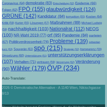
demokratie
(83)
Epidemie
(66)
Coronavirus
(64)
Entscheidung
(52)
FPÖ
(155)
glaubwürdigkeit
(124)
Folgen
(62)
GRÜNE
(142)
Kandidatur
(84)
Kosten
(64)
korruption
(55)
Maßnahmen
(89)
Kritik
(59)
Lösungen
(57)
Michael Ludwig
Kurier
(55)
Nationalrat
(112)
nachhaltigkeit
(103)
NEOS
(59)
(100)
orf
(95)
Pandemie
(84)
NR-Wahl 2019
(77)
parteien
Probleme
(139)
Politikverdrossenheit
(74)
(67)
sebastian
spö
(215)
Souverän
(61)
transparenz
(59)
kurz
(53)
Strategie
(52)
unterstützungserklärungen
Umsetzung
(60)
Unterstützung
(51)
(107)
Veränderung
Verhalten
(71)
vertrauen
(59)
Verzerrung
(52)
ÖVP
(234)
Wähler
(179)
(90)
Auto-Translate:
2026 © Demokratische Alternative - A 1140 Wien, Nikischgasse
8/13