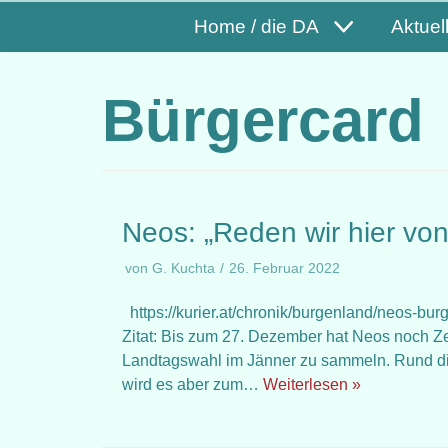
Home / die DA
Aktuel
Bürgercard
Neos: „Reden wir hier vo
von
G. Kuchta
26. Februar 2022
https://kurier.at/chronik/burgenland/neos-b
Zitat: Bis zum 27. Dezember hat Neos noch Zeit
Landtagswahl im Jänner zu sammeln. Rund die
wird es aber zum…
Weiterlesen »