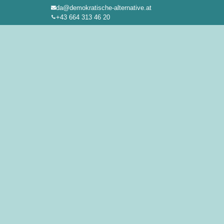
da@demokratische-alternative.at
Zum
+43 664 313 46 20
Inhalt
springen