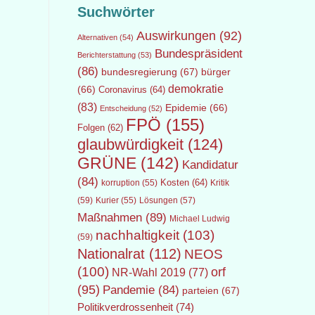
Suchwörter
Auswirkungen
(92)
Alternativen
(54)
Bundespräsident
Berichterstattung
(53)
(86)
bundesregierung
(67)
bürger
demokratie
(66)
Coronavirus
(64)
(83)
Epidemie
(66)
Entscheidung
(52)
FPÖ
(155)
Folgen
(62)
glaubwürdigkeit
(124)
GRÜNE
(142)
Kandidatur
(84)
Kosten
(64)
Kritik
korruption
(55)
(59)
Lösungen
(57)
Kurier
(55)
Maßnahmen
(89)
Michael Ludwig
nachhaltigkeit
(103)
(59)
Nationalrat
(112)
NEOS
(100)
orf
NR-Wahl 2019
(77)
(95)
Pandemie
(84)
parteien
(67)
Politikverdrossenheit
(74)