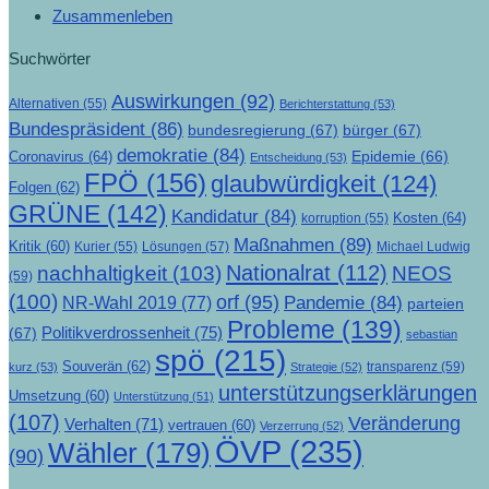
Zusammenleben
Suchwörter
Auswirkungen
(92)
Alternativen
(55)
Berichterstattung
(53)
Bundespräsident
(86)
bundesregierung
(67)
bürger
(67)
demokratie
(84)
Epidemie
(66)
Coronavirus
(64)
Entscheidung
(53)
FPÖ
(156)
glaubwürdigkeit
(124)
Folgen
(62)
GRÜNE
(142)
Kandidatur
(84)
Kosten
(64)
korruption
(55)
Maßnahmen
(89)
Kritik
(60)
Lösungen
(57)
Michael Ludwig
Kurier
(55)
Nationalrat
(112)
nachhaltigkeit
(103)
NEOS
(59)
(100)
orf
(95)
Pandemie
(84)
NR-Wahl 2019
(77)
parteien
Probleme
(139)
Politikverdrossenheit
(75)
(67)
sebastian
spö
(215)
Souverän
(62)
transparenz
(59)
kurz
(53)
Strategie
(52)
unterstützungserklärungen
Umsetzung
(60)
Unterstützung
(51)
(107)
Veränderung
Verhalten
(71)
vertrauen
(60)
Verzerrung
(52)
ÖVP
(235)
Wähler
(179)
(90)