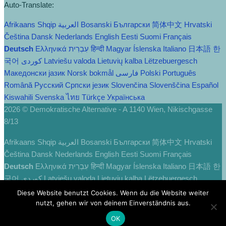
Auto-Translate:
Afrikaans
Shqip
العربية
Bosanski
Български
简体中文
Hrvatski
Čeština‎
Dansk
Nederlands
English
Eesti
Suomi
Français
Deutsch
Ελληνικά
עִבְרִית
हिन्दी
Magyar
Íslenska
Italiano
日本語
한
국어
Latviešu valoda
Lietuvių kalba
Lëtzebuergesch
Македонски јазик
Norsk bokmål
فارسی
Polski
Português
Română
Русский
Српски језик
Slovenčina
Slovenščina
Español
Kiswahili
Svenska
ไทย
Türkçe
Українська
2026 © Demokratische Alternative - A 1140 Wien, Nikischgasse
8/13
Afrikaans
Shqip
العربية
Bosanski
Български
简体中文
Hrvatski
Čeština‎
Dansk
Nederlands
English
Eesti
Suomi
Français
Deutsch
Ελληνικά
עִבְרִית
हिन्दी
Magyar
Íslenska
Italiano
日本語
한
국어
Latviešu valoda
Lietuvių kalba
Lëtzebuergesch
Македонски јазик
Norsk bokmål
فارسی
Polski
Português
Diese Website benutzt Cookies. Wenn du die Website weiter
Română
Русский
Српски језик
Slovenčina
Slovenščina
Español
nutzt, gehen wir von deinem Einverständnis aus.
Kiswahili
Svenska
ไทย
Türkçe
Українська
OK