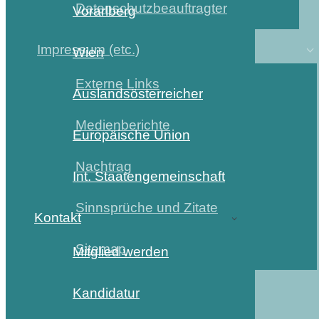
Datenschutzbeauftragter
Vorarlberg
Impressum (etc.)
Wien
Externe Links
Auslandsösterreicher
Medienberichte
Europäische Union
Nachtrag
Int. Staatengemeinschaft
Sinnsprüche und Zitate
Kontakt
Sitemap
Mitglied werden
Kandidatur