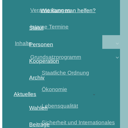
Veranstaltungen
Wie kann man helfen?
Interne Termine
Statut
Inhalte
Personen
Grundsatzprogramm
Kooperation
Staatliche Ordnung
Archiv
Ökonomie
Aktuelles
Lebensqualität
Wahlen
Sicherheit und Internationales
Beiträge