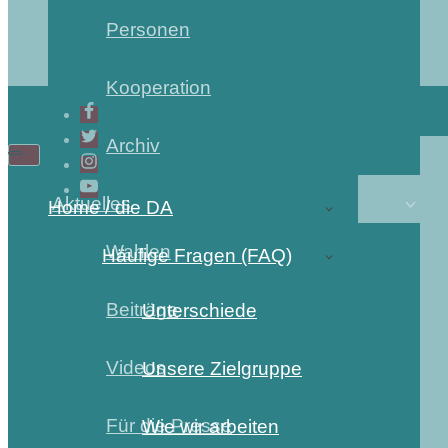
Personen
Kooperation
Archiv
Aktuelles
Home / die DA
Wahlen
Häufige Fragen (FAQ)
Beiträge
Unterschiede
Videos
Unsere Zielgruppe
Für die Presse
Wie wir arbeiten