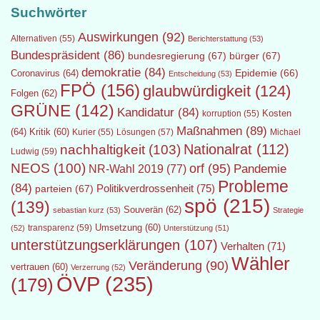
Suchwörter
Auswirkungen
(92)
Alternativen
(55)
Berichterstattung
(53)
Bundespräsident
(86)
bundesregierung
(67)
bürger
(67)
demokratie
(84)
Epidemie
(66)
Coronavirus
(64)
Entscheidung
(53)
FPÖ
(156)
glaubwürdigkeit
(124)
Folgen
(62)
GRÜNE
(142)
Kandidatur
(84)
Kosten
korruption
(55)
Maßnahmen
(89)
(64)
Kritik
(60)
Lösungen
(57)
Michael
Kurier
(55)
Nationalrat
(112)
nachhaltigkeit
(103)
Ludwig
(59)
NEOS
(100)
orf
(95)
Pandemie
NR-Wahl 2019
(77)
Probleme
(84)
Politikverdrossenheit
(75)
parteien
(67)
spö
(215)
(139)
Souverän
(62)
sebastian kurz
(53)
Strategie
transparenz
(59)
Umsetzung
(60)
(52)
Unterstützung
(51)
unterstützungserklärungen
(107)
Verhalten
(71)
Wähler
Veränderung
(90)
vertrauen
(60)
Verzerrung
(52)
ÖVP
(235)
(179)