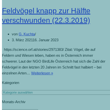
Feldvögel knapp zur Hälfte
verschwunden (22.3.2019)
von
G. Kuchta
3. März 2021
16. Januar 2023
https://science.orf.at/stories/2971383/ Zitat: Vögel, die auf
Feldern und Wiesen leben, haben es in Österreich immer
schwerer. Laut der NGO BirdLife Österreich hat sich die Zahl der
Feldvögel in den letzten 20 Jahren im Schnitt fast halbiert – bei
Feldvögel
einzelnen Arten…
Weiterlesen »
knapp
Kategorien
zur
Hälfte
Kategorien
verschwunden
Monats-Archiv
(22.3.2019)