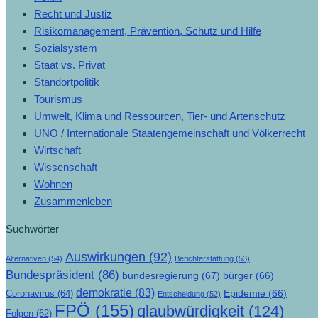
Recht und Justiz
Risikomanagement, Prävention, Schutz und Hilfe
Sozialsystem
Staat vs. Privat
Standortpolitik
Tourismus
Umwelt, Klima und Ressourcen, Tier- und Artenschutz
UNO / Internationale Staatengemeinschaft und Völkerrecht
Wirtschaft
Wissenschaft
Wohnen
Zusammenleben
Suchwörter
Auswirkungen
(92)
Alternativen
(54)
Berichterstattung
(53)
Bundespräsident
(86)
bundesregierung
(67)
bürger
(66)
demokratie
(83)
Epidemie
(66)
Coronavirus
(64)
Entscheidung
(52)
FPÖ
(155)
glaubwürdigkeit
(124)
Folgen
(62)