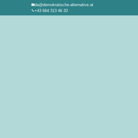
da@demokratische-alternative.at
Zum
+43 664 313 46 20
Inhalt
springen