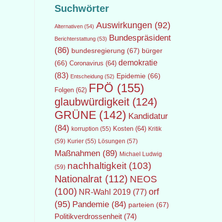
Suchwörter
Auswirkungen
(92)
Alternativen
(54)
Bundespräsident
Berichterstattung
(53)
(86)
bundesregierung
(67)
bürger
demokratie
(66)
Coronavirus
(64)
(83)
Epidemie
(66)
Entscheidung
(52)
FPÖ
(155)
Folgen
(62)
glaubwürdigkeit
(124)
GRÜNE
(142)
Kandidatur
(84)
Kosten
(64)
Kritik
korruption
(55)
(59)
Lösungen
(57)
Kurier
(55)
Maßnahmen
(89)
Michael Ludwig
nachhaltigkeit
(103)
(59)
Nationalrat
(112)
NEOS
(100)
orf
NR-Wahl 2019
(77)
(95)
Pandemie
(84)
parteien
(67)
Politikverdrossenheit
(74)