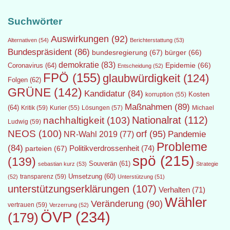
Suchwörter
Auswirkungen
(92)
Alternativen
(54)
Berichterstattung
(53)
Bundespräsident
(86)
bundesregierung
(67)
bürger
(66)
demokratie
(83)
Epidemie
(66)
Coronavirus
(64)
Entscheidung
(52)
FPÖ
(155)
glaubwürdigkeit
(124)
Folgen
(62)
GRÜNE
(142)
Kandidatur
(84)
Kosten
korruption
(55)
Maßnahmen
(89)
(64)
Kritik
(59)
Lösungen
(57)
Michael
Kurier
(55)
Nationalrat
(112)
nachhaltigkeit
(103)
Ludwig
(59)
NEOS
(100)
orf
(95)
Pandemie
NR-Wahl 2019
(77)
Probleme
(84)
Politikverdrossenheit
(74)
parteien
(67)
spö
(215)
(139)
Souverän
(61)
sebastian kurz
(53)
Strategie
transparenz
(59)
Umsetzung
(60)
(52)
Unterstützung
(51)
unterstützungserklärungen
(107)
Verhalten
(71)
Wähler
Veränderung
(90)
vertrauen
(59)
Verzerrung
(52)
ÖVP
(234)
(179)