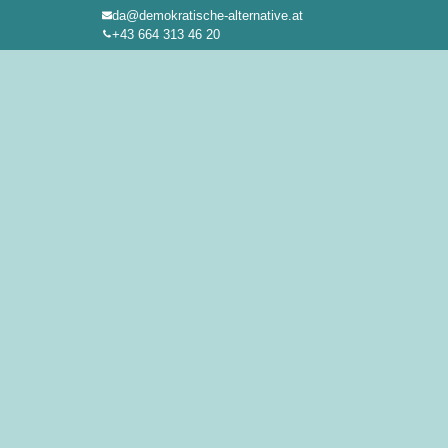
da@demokratische-alternative.at
Zum
+43 664 313 46 20
Inhalt
springen