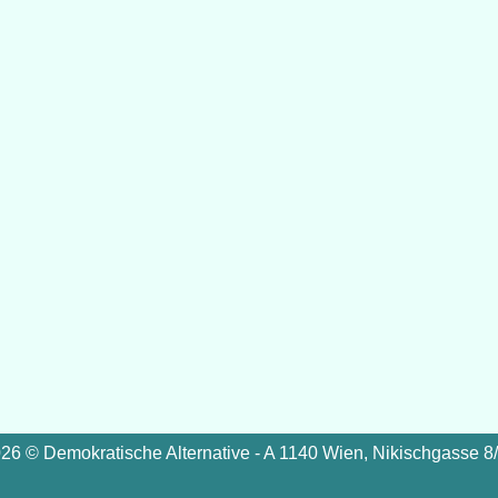
26 © Demokratische Alternative - A 1140 Wien, Nikischgasse 8