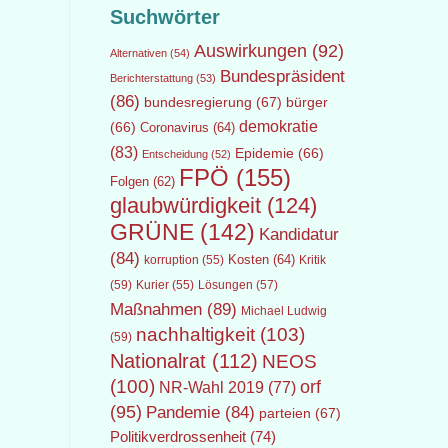
Suchwörter
Auswirkungen
(92)
Alternativen
(54)
Bundespräsident
Berichterstattung
(53)
(86)
bundesregierung
(67)
bürger
demokratie
(66)
Coronavirus
(64)
(83)
Epidemie
(66)
Entscheidung
(52)
FPÖ
(155)
Folgen
(62)
glaubwürdigkeit
(124)
GRÜNE
(142)
Kandidatur
(84)
Kosten
(64)
Kritik
korruption
(55)
(59)
Lösungen
(57)
Kurier
(55)
Maßnahmen
(89)
Michael Ludwig
nachhaltigkeit
(103)
(59)
Nationalrat
(112)
NEOS
(100)
orf
NR-Wahl 2019
(77)
(95)
Pandemie
(84)
parteien
(67)
Politikverdrossenheit
(74)