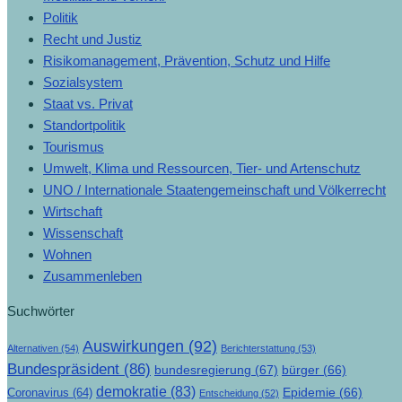
Politik
Recht und Justiz
Risikomanagement, Prävention, Schutz und Hilfe
Sozialsystem
Staat vs. Privat
Standortpolitik
Tourismus
Umwelt, Klima und Ressourcen, Tier- und Artenschutz
UNO / Internationale Staatengemeinschaft und Völkerrecht
Wirtschaft
Wissenschaft
Wohnen
Zusammenleben
Suchwörter
Auswirkungen
(92)
Alternativen
(54)
Berichterstattung
(53)
Bundespräsident
(86)
bundesregierung
(67)
bürger
(66)
demokratie
(83)
Epidemie
(66)
Coronavirus
(64)
Entscheidung
(52)