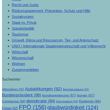
Recht und Justiz
Risikomanagement, Prävention, Schutz und Hilfe
Sozialsystem
Staat vs. Privat
Standortpolitik
Tourismus
Umwelt, Klima und Ressourcen, Tier- und Artenschutz
UNO / Internationale Staatengemeinschaft und Völkerrecht
Wirtschaft
Wissenschaft
Wohnen
Zusammenleben
Suchwörter
Auswirkungen
(92)
Alternativen
(55)
Berichterstattung
(53)
Bundespräsident
(86)
bundesregierung
(67)
bürger
(67)
demokratie
(84)
Epidemie
(66)
Coronavirus
(64)
Entscheidung
(53)
FPÖ
(156)
glaubwürdigkeit
(124)
Folgen
(62)