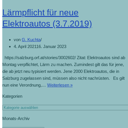
Lärmpflicht für neue
Elektroautos (3.7.2019)
von
G. Kuchta
4. April 2021
16. Januar 2023
https://salzburg.orf.at/stories/3002602/ Zitat: Elektroautos sind ab
Montag verpflichtet, Lärm zu machen. Zumindest gilt das für jene,
die ab jetzt neu typisiert werden. Jene 2000 Elektroautos, die in
Salzburg zugelassen sind, müssen also nicht nachrüsten. Es gilt
Lärmpflicht
nun eine Verordnung,…
Weiterlesen »
für
Kategorien
neue
Elektroautos
Kategorien
(3.7.2019)
Monats-Archiv