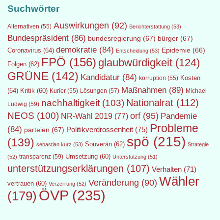
Suchwörter
Auswirkungen
(92)
Alternativen
(55)
Berichterstattung
(53)
Bundespräsident
(86)
bundesregierung
(67)
bürger
(67)
demokratie
(84)
Epidemie
(66)
Coronavirus
(64)
Entscheidung
(53)
FPÖ
(156)
glaubwürdigkeit
(124)
Folgen
(62)
GRÜNE
(142)
Kandidatur
(84)
Kosten
korruption
(55)
Maßnahmen
(89)
(64)
Kritik
(60)
Lösungen
(57)
Michael
Kurier
(55)
Nationalrat
(112)
nachhaltigkeit
(103)
Ludwig
(59)
NEOS
(100)
orf
(95)
Pandemie
NR-Wahl 2019
(77)
Probleme
(84)
Politikverdrossenheit
(75)
parteien
(67)
spö
(215)
(139)
Souverän
(62)
sebastian kurz
(53)
Strategie
transparenz
(59)
Umsetzung
(60)
(52)
Unterstützung
(51)
unterstützungserklärungen
(107)
Verhalten
(71)
Wähler
Veränderung
(90)
vertrauen
(60)
Verzerrung
(52)
ÖVP
(235)
(179)