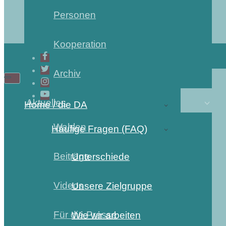
Personen
Kooperation
Archiv
Navigations-
Navigations-
Menü
Menü
Aktuelles
Home / die DA
Wahlen
Häufige Fragen (FAQ)
Beiträge
Unterschiede
Videos
Unsere Zielgruppe
Für die Presse
Wie wir arbeiten