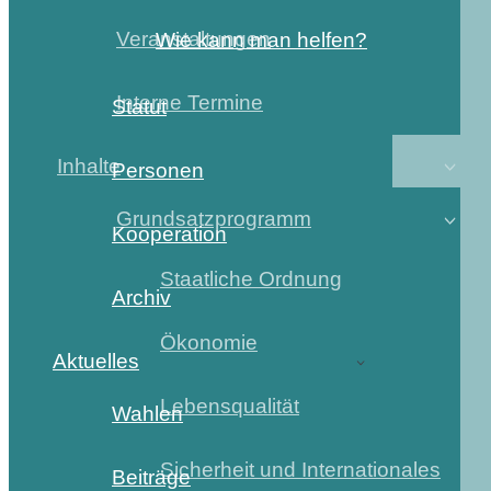
Veranstaltungen
Wie kann man helfen?
Interne Termine
Statut
Inhalte
Personen
Grundsatzprogramm
Kooperation
Staatliche Ordnung
Archiv
Ökonomie
Aktuelles
Lebensqualität
Wahlen
Sicherheit und Internationales
Beiträge