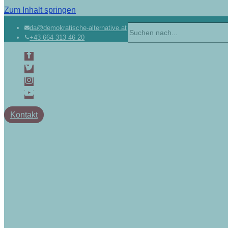
Zum Inhalt springen
Suchen
da@demokratische-alternative.at
+43 664 313 46 20
nach …
Kontakt