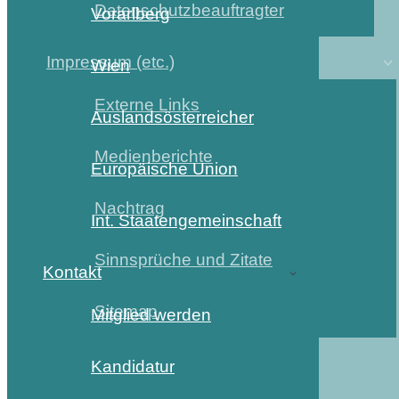
Datenschutzbeauftragter
Vorarlberg
Impressum (etc.)
Wien
Externe Links
Auslandsösterreicher
Medienberichte
Europäische Union
Nachtrag
Int. Staatengemeinschaft
Sinnsprüche und Zitate
Kontakt
Sitemap
Mitglied werden
Kandidatur