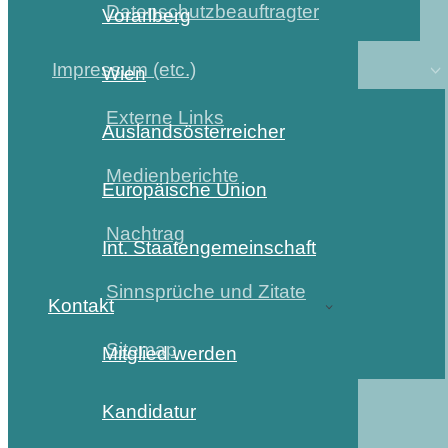
Datenschutzbeauftragter
Vorarlberg
Impressum (etc.)
Wien
Externe Links
Auslandsösterreicher
Medienberichte
Europäische Union
Nachtrag
Int. Staatengemeinschaft
Sinnsprüche und Zitate
Kontakt
Sitemap
Mitglied werden
Kandidatur