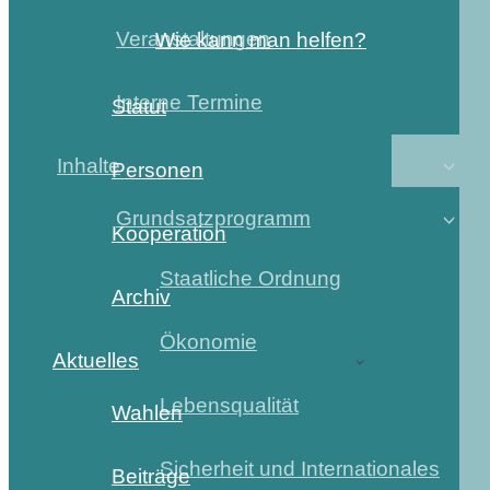
Veranstaltungen
Wie kann man helfen?
Interne Termine
Statut
Inhalte
Personen
Grundsatzprogramm
Kooperation
Staatliche Ordnung
Archiv
Ökonomie
Aktuelles
Lebensqualität
Wahlen
Sicherheit und Internationales
Beiträge