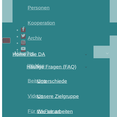
Personen
Kooperation
Archiv
Aktuelles
Home / die DA
Wahlen
Häufige Fragen (FAQ)
Beiträge
Unterschiede
Videos
Unsere Zielgruppe
Für die Presse
Wie wir arbeiten