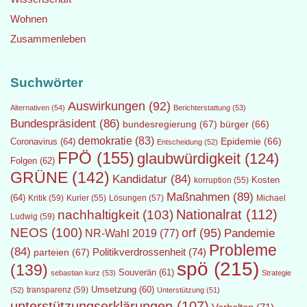
Wohnen
Zusammenleben
Suchwörter
Auswirkungen
(92)
Alternativen
(54)
Berichterstattung
(53)
Bundespräsident
(86)
bundesregierung
(67)
bürger
(66)
demokratie
(83)
Epidemie
(66)
Coronavirus
(64)
Entscheidung
(52)
FPÖ
(155)
glaubwürdigkeit
(124)
Folgen
(62)
GRÜNE
(142)
Kandidatur
(84)
Kosten
korruption
(55)
Maßnahmen
(89)
(64)
Kritik
(59)
Lösungen
(57)
Michael
Kurier
(55)
Nationalrat
(112)
nachhaltigkeit
(103)
Ludwig
(59)
NEOS
(100)
orf
(95)
Pandemie
NR-Wahl 2019
(77)
Probleme
(84)
Politikverdrossenheit
(74)
parteien
(67)
spö
(215)
(139)
Souverän
(61)
sebastian kurz
(53)
Strategie
transparenz
(59)
Umsetzung
(60)
(52)
Unterstützung
(51)
unterstützungserklärungen
(107)