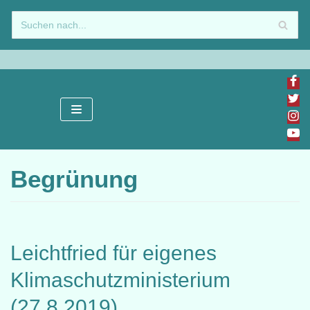
Zum
Inhalt
springen
Begrünung
Leichtfried für eigenes
Klimaschutzministerium
(27.8.2019)