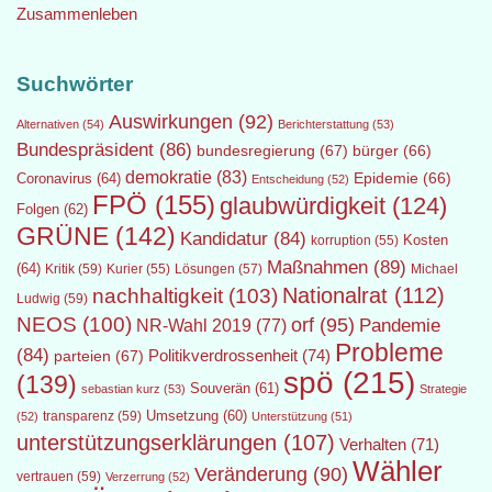
Zusammenleben
Suchwörter
Auswirkungen
(92)
Alternativen
(54)
Berichterstattung
(53)
Bundespräsident
(86)
bundesregierung
(67)
bürger
(66)
demokratie
(83)
Epidemie
(66)
Coronavirus
(64)
Entscheidung
(52)
FPÖ
(155)
glaubwürdigkeit
(124)
Folgen
(62)
GRÜNE
(142)
Kandidatur
(84)
Kosten
korruption
(55)
Maßnahmen
(89)
(64)
Kritik
(59)
Lösungen
(57)
Michael
Kurier
(55)
Nationalrat
(112)
nachhaltigkeit
(103)
Ludwig
(59)
NEOS
(100)
orf
(95)
Pandemie
NR-Wahl 2019
(77)
Probleme
(84)
Politikverdrossenheit
(74)
parteien
(67)
spö
(215)
(139)
Souverän
(61)
sebastian kurz
(53)
Strategie
transparenz
(59)
Umsetzung
(60)
(52)
Unterstützung
(51)
unterstützungserklärungen
(107)
Verhalten
(71)
Wähler
Veränderung
(90)
vertrauen
(59)
Verzerrung
(52)