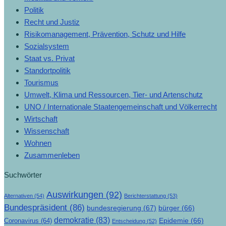
Politik
Recht und Justiz
Risikomanagement, Prävention, Schutz und Hilfe
Sozialsystem
Staat vs. Privat
Standortpolitik
Tourismus
Umwelt, Klima und Ressourcen, Tier- und Artenschutz
UNO / Internationale Staatengemeinschaft und Völkerrecht
Wirtschaft
Wissenschaft
Wohnen
Zusammenleben
Suchwörter
Auswirkungen
(92)
Alternativen
(54)
Berichterstattung
(53)
Bundespräsident
(86)
bundesregierung
(67)
bürger
(66)
demokratie
(83)
Epidemie
(66)
Coronavirus
(64)
Entscheidung
(52)