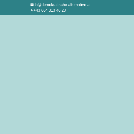
da@demokratische-alternative.at
Zum
+43 664 313 46 20
Inhalt
springen