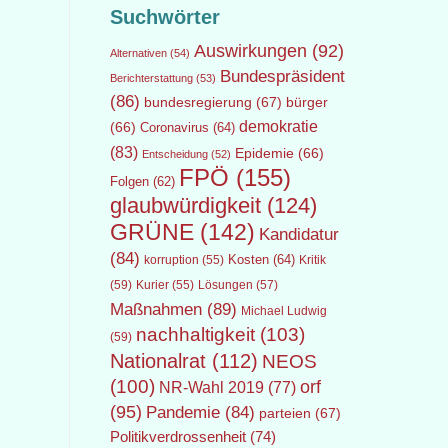
Suchwörter
Auswirkungen
(92)
Alternativen
(54)
Bundespräsident
Berichterstattung
(53)
(86)
bundesregierung
(67)
bürger
demokratie
(66)
Coronavirus
(64)
(83)
Epidemie
(66)
Entscheidung
(52)
FPÖ
(155)
Folgen
(62)
glaubwürdigkeit
(124)
GRÜNE
(142)
Kandidatur
(84)
Kosten
(64)
Kritik
korruption
(55)
(59)
Lösungen
(57)
Kurier
(55)
Maßnahmen
(89)
Michael Ludwig
nachhaltigkeit
(103)
(59)
Nationalrat
(112)
NEOS
(100)
orf
NR-Wahl 2019
(77)
(95)
Pandemie
(84)
parteien
(67)
Politikverdrossenheit
(74)