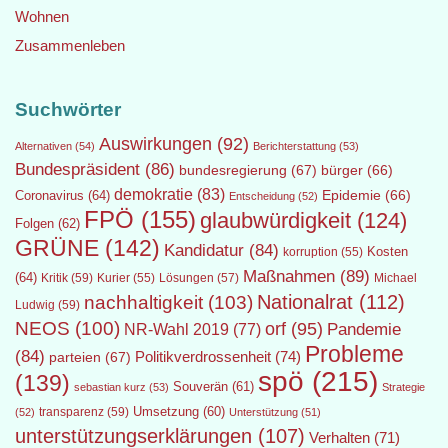
Wohnen
Zusammenleben
Suchwörter
Auswirkungen
(92)
Alternativen
(54)
Berichterstattung
(53)
Bundespräsident
(86)
bundesregierung
(67)
bürger
(66)
demokratie
(83)
Epidemie
(66)
Coronavirus
(64)
Entscheidung
(52)
FPÖ
(155)
glaubwürdigkeit
(124)
Folgen
(62)
GRÜNE
(142)
Kandidatur
(84)
Kosten
korruption
(55)
Maßnahmen
(89)
(64)
Kritik
(59)
Lösungen
(57)
Michael
Kurier
(55)
Nationalrat
(112)
nachhaltigkeit
(103)
Ludwig
(59)
NEOS
(100)
orf
(95)
Pandemie
NR-Wahl 2019
(77)
Probleme
(84)
Politikverdrossenheit
(74)
parteien
(67)
spö
(215)
(139)
Souverän
(61)
sebastian kurz
(53)
Strategie
transparenz
(59)
Umsetzung
(60)
(52)
Unterstützung
(51)
unterstützungserklärungen
(107)
Verhalten
(71)