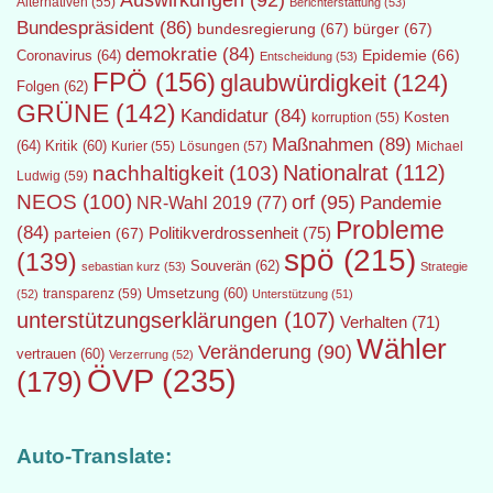
Auswirkungen
(92)
Alternativen
(55)
Berichterstattung
(53)
Bundespräsident
(86)
bundesregierung
(67)
bürger
(67)
demokratie
(84)
Epidemie
(66)
Coronavirus
(64)
Entscheidung
(53)
FPÖ
(156)
glaubwürdigkeit
(124)
Folgen
(62)
GRÜNE
(142)
Kandidatur
(84)
Kosten
korruption
(55)
Maßnahmen
(89)
(64)
Kritik
(60)
Lösungen
(57)
Michael
Kurier
(55)
Nationalrat
(112)
nachhaltigkeit
(103)
Ludwig
(59)
NEOS
(100)
orf
(95)
Pandemie
NR-Wahl 2019
(77)
Probleme
(84)
Politikverdrossenheit
(75)
parteien
(67)
spö
(215)
(139)
Souverän
(62)
sebastian kurz
(53)
Strategie
transparenz
(59)
Umsetzung
(60)
(52)
Unterstützung
(51)
unterstützungserklärungen
(107)
Verhalten
(71)
Wähler
Veränderung
(90)
vertrauen
(60)
Verzerrung
(52)
ÖVP
(235)
(179)
Auto-Translate: