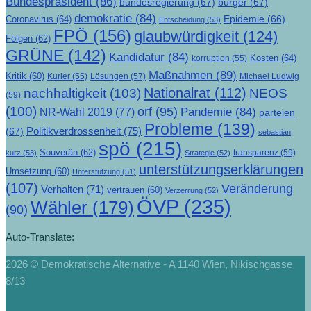
Bundespräsident
(86)
bundesregierung
(67)
bürger
(67)
demokratie
(84)
Epidemie
(66)
Coronavirus
(64)
Entscheidung
(53)
FPÖ
(156)
glaubwürdigkeit
(124)
Folgen
(62)
GRÜNE
(142)
Kandidatur
(84)
Kosten
(64)
korruption
(55)
Maßnahmen
(89)
Kritik
(60)
Lösungen
(57)
Michael Ludwig
Kurier
(55)
Nationalrat
(112)
nachhaltigkeit
(103)
NEOS
(59)
(100)
orf
(95)
Pandemie
(84)
NR-Wahl 2019
(77)
parteien
Probleme
(139)
Politikverdrossenheit
(75)
(67)
sebastian
spö
(215)
Souverän
(62)
transparenz
(59)
kurz
(53)
Strategie
(52)
unterstützungserklärungen
Umsetzung
(60)
Unterstützung
(51)
(107)
Veränderung
Verhalten
(71)
vertrauen
(60)
Verzerrung
(52)
ÖVP
(235)
Wähler
(179)
(90)
Auto-Translate:
2026 © Demokratische Alternative - A 1140 Wien, Nikischgasse
8/13