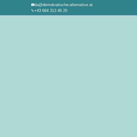
da@demokratische-alternative.at
Zum
+43 664 313 46 20
Inhalt
springen