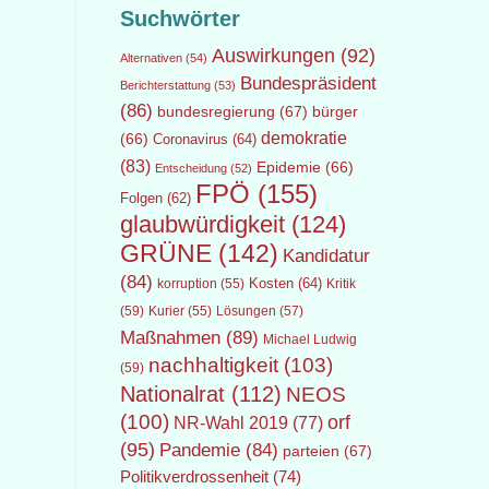
Suchwörter
Auswirkungen
(92)
Alternativen
(54)
Bundespräsident
Berichterstattung
(53)
(86)
bundesregierung
(67)
bürger
demokratie
(66)
Coronavirus
(64)
(83)
Epidemie
(66)
Entscheidung
(52)
FPÖ
(155)
Folgen
(62)
glaubwürdigkeit
(124)
GRÜNE
(142)
Kandidatur
(84)
Kosten
(64)
Kritik
korruption
(55)
(59)
Lösungen
(57)
Kurier
(55)
Maßnahmen
(89)
Michael Ludwig
nachhaltigkeit
(103)
(59)
Nationalrat
(112)
NEOS
(100)
orf
NR-Wahl 2019
(77)
(95)
Pandemie
(84)
parteien
(67)
Politikverdrossenheit
(74)