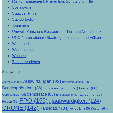
Risikomanagement, Prävention, Schutz und Hilfe
Sozialsystem
Staat vs. Privat
Standortpolitik
Tourismus
Umwelt, Klima und Ressourcen, Tier- und Artenschutz
UNO / Internationale Staatengemeinschaft und Völkerrecht
Wirtschaft
Wissenschaft
Wohnen
Zusammenleben
Suchwörter
Auswirkungen
(92)
Alternativen
(54)
Berichterstattung
(53)
Bundespräsident
(86)
bundesregierung
(67)
bürger
(66)
demokratie
(83)
Epidemie
(66)
Coronavirus
(64)
Entscheidung
(52)
FPÖ
(155)
glaubwürdigkeit
(124)
Folgen
(62)
GRÜNE
(142)
Kandidatur
(84)
Kosten
(64)
korruption
(55)