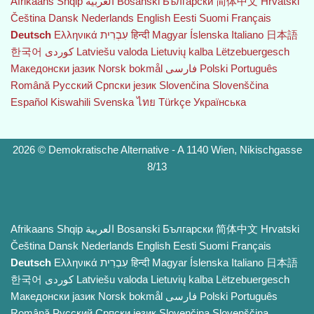
Afrikaans
Shqip
العربية
Bosanski
Български
简体中文
Hrvatski
Čeština‎
Dansk
Nederlands
English
Eesti
Suomi
Français
Deutsch
Ελληνικά
עִבְרִית
हिन्दी
Magyar
Íslenska
Italiano
日本語
한국어
Latviešu valoda
Lietuvių kalba
Lëtzebuergesch
Македонски јазик
Norsk bokmål
فارسی
Polski
Português
Română
Русский
Српски језик
Slovenčina
Slovenščina
Español
Kiswahili
Svenska
ไทย
Türkçe
Українська
2026 © Demokratische Alternative - A 1140 Wien, Nikischgasse
8/13
Afrikaans
Shqip
العربية
Bosanski
Български
简体中文
Hrvatski
Čeština‎
Dansk
Nederlands
English
Eesti
Suomi
Français
Deutsch
Ελληνικά
עִבְרִית
हिन्दी
Magyar
Íslenska
Italiano
日本語
한국어
Latviešu valoda
Lietuvių kalba
Lëtzebuergesch
Македонски јазик
Norsk bokmål
فارسی
Polski
Português
Română
Русский
Српски језик
Slovenčina
Slovenščina