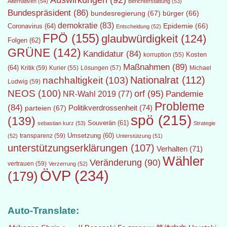
Auswirkungen
(92)
Alternativen
(54)
Berichterstattung
(53)
Bundespräsident
(86)
bundesregierung
(67)
bürger
(66)
demokratie
(83)
Epidemie
(66)
Coronavirus
(64)
Entscheidung
(52)
FPÖ
(155)
glaubwürdigkeit
(124)
Folgen
(62)
GRÜNE
(142)
Kandidatur
(84)
Kosten
korruption
(55)
Maßnahmen
(89)
(64)
Kritik
(59)
Lösungen
(57)
Michael
Kurier
(55)
Nationalrat
(112)
nachhaltigkeit
(103)
Ludwig
(59)
NEOS
(100)
orf
(95)
Pandemie
NR-Wahl 2019
(77)
Probleme
(84)
Politikverdrossenheit
(74)
parteien
(67)
spö
(215)
(139)
Souverän
(61)
sebastian kurz
(53)
Strategie
transparenz
(59)
Umsetzung
(60)
(52)
Unterstützung
(51)
unterstützungserklärungen
(107)
Verhalten
(71)
Wähler
Veränderung
(90)
vertrauen
(59)
Verzerrung
(52)
ÖVP
(234)
(179)
Auto-Translate: