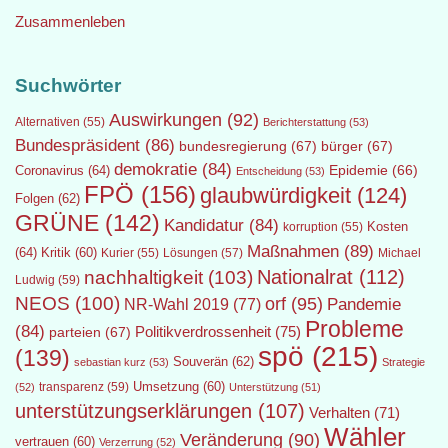
Zusammenleben
Suchwörter
Auswirkungen
(92)
Alternativen
(55)
Berichterstattung
(53)
Bundespräsident
(86)
bundesregierung
(67)
bürger
(67)
demokratie
(84)
Epidemie
(66)
Coronavirus
(64)
Entscheidung
(53)
FPÖ
(156)
glaubwürdigkeit
(124)
Folgen
(62)
GRÜNE
(142)
Kandidatur
(84)
Kosten
korruption
(55)
Maßnahmen
(89)
(64)
Kritik
(60)
Lösungen
(57)
Michael
Kurier
(55)
Nationalrat
(112)
nachhaltigkeit
(103)
Ludwig
(59)
NEOS
(100)
orf
(95)
Pandemie
NR-Wahl 2019
(77)
Probleme
(84)
Politikverdrossenheit
(75)
parteien
(67)
spö
(215)
(139)
Souverän
(62)
sebastian kurz
(53)
Strategie
transparenz
(59)
Umsetzung
(60)
(52)
Unterstützung
(51)
unterstützungserklärungen
(107)
Verhalten
(71)
Wähler
Veränderung
(90)
vertrauen
(60)
Verzerrung
(52)