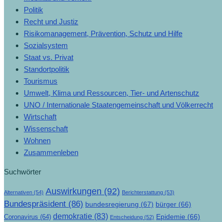
Politik
Recht und Justiz
Risikomanagement, Prävention, Schutz und Hilfe
Sozialsystem
Staat vs. Privat
Standortpolitik
Tourismus
Umwelt, Klima und Ressourcen, Tier- und Artenschutz
UNO / Internationale Staatengemeinschaft und Völkerrecht
Wirtschaft
Wissenschaft
Wohnen
Zusammenleben
Suchwörter
Auswirkungen
(92)
Alternativen
(54)
Berichterstattung
(53)
Bundespräsident
(86)
bundesregierung
(67)
bürger
(66)
demokratie
(83)
Epidemie
(66)
Coronavirus
(64)
Entscheidung
(52)