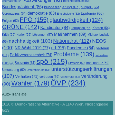
Auswirkungen
(92)
Alternativen
(54)
Berichterstattung
(53)
Bundespräsident
(86)
bundesregierung
(67)
bürger
(66)
demokratie
(83)
Epidemie
(66)
Coronavirus
(64)
Entscheidung
(52)
FPÖ
(155)
glaubwürdigkeit
(124)
Folgen
(62)
GRÜNE
(142)
Kandidatur
(84)
Kosten
(64)
korruption
(55)
Maßnahmen
(89)
Kritik
(59)
Lösungen
(57)
Michael Ludwig
Kurier
(55)
Nationalrat
(112)
nachhaltigkeit
(103)
NEOS
(59)
(100)
orf
(95)
Pandemie
(84)
NR-Wahl 2019
(77)
parteien
Probleme
(139)
Politikverdrossenheit
(74)
(67)
sebastian
spö
(215)
Souverän
(61)
transparenz
(59)
kurz
(53)
Strategie
(52)
unterstützungserklärungen
Umsetzung
(60)
Unterstützung
(51)
(107)
Veränderung
Verhalten
(71)
vertrauen
(59)
Verzerrung
(52)
ÖVP
(234)
Wähler
(179)
(90)
Auto-Translate:
2026 © Demokratische Alternative - A 1140 Wien, Nikischgasse
8/13