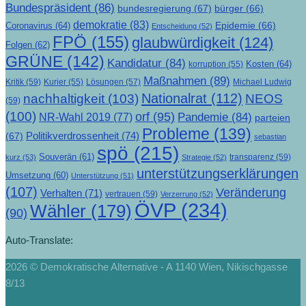
Bundespräsident
(86)
bundesregierung
(67)
bürger
(66)
demokratie
(83)
Epidemie
(66)
Coronavirus
(64)
Entscheidung
(52)
FPÖ
(155)
glaubwürdigkeit
(124)
Folgen
(62)
GRÜNE
(142)
Kandidatur
(84)
Kosten
(64)
korruption
(55)
Maßnahmen
(89)
Kritik
(59)
Lösungen
(57)
Michael Ludwig
Kurier
(55)
Nationalrat
(112)
nachhaltigkeit
(103)
NEOS
(59)
(100)
orf
(95)
Pandemie
(84)
NR-Wahl 2019
(77)
parteien
Probleme
(139)
Politikverdrossenheit
(74)
(67)
sebastian
spö
(215)
Souverän
(61)
transparenz
(59)
kurz
(53)
Strategie
(52)
unterstützungserklärungen
Umsetzung
(60)
Unterstützung
(51)
(107)
Veränderung
Verhalten
(71)
vertrauen
(59)
Verzerrung
(52)
ÖVP
(234)
Wähler
(179)
(90)
Auto-Translate:
2026 © Demokratische Alternative - A 1140 Wien, Nikischgasse
8/13