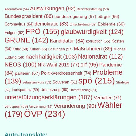
Auswirkungen
(92)
Alternativen
(54)
Berichterstattung
(53)
Bundespräsident
(86)
bundesregierung
(67)
bürger
(66)
demokratie
(83)
Epidemie
(66)
Coronavirus
(64)
Entscheidung
(52)
FPÖ
(155)
glaubwürdigkeit
(124)
Folgen
(62)
GRÜNE
(142)
Kandidatur
(84)
Kosten
korruption
(55)
Maßnahmen
(89)
(64)
Kritik
(59)
Lösungen
(57)
Michael
Kurier
(55)
Nationalrat
(112)
nachhaltigkeit
(103)
Ludwig
(59)
NEOS
(100)
orf
(95)
Pandemie
NR-Wahl 2019
(77)
Probleme
(84)
Politikverdrossenheit
(74)
parteien
(67)
spö
(215)
(139)
Souverän
(61)
sebastian kurz
(53)
Strategie
transparenz
(59)
Umsetzung
(60)
(52)
Unterstützung
(51)
unterstützungserklärungen
(107)
Verhalten
(71)
Wähler
Veränderung
(90)
vertrauen
(59)
Verzerrung
(52)
ÖVP
(234)
(179)
Auto-Translate: