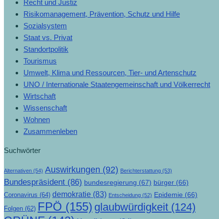
Recht und Justiz
Risikomanagement, Prävention, Schutz und Hilfe
Sozialsystem
Staat vs. Privat
Standortpolitik
Tourismus
Umwelt, Klima und Ressourcen, Tier- und Artenschutz
UNO / Internationale Staatengemeinschaft und Völkerrecht
Wirtschaft
Wissenschaft
Wohnen
Zusammenleben
Suchwörter
Auswirkungen
(92)
Alternativen
(54)
Berichterstattung
(53)
Bundespräsident
(86)
bundesregierung
(67)
bürger
(66)
demokratie
(83)
Epidemie
(66)
Coronavirus
(64)
Entscheidung
(52)
FPÖ
(155)
glaubwürdigkeit
(124)
Folgen
(62)