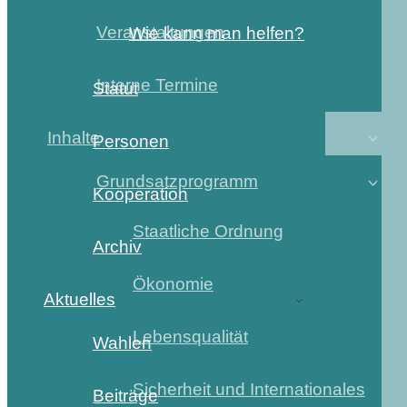
Veranstaltungen
Wie kann man helfen?
Interne Termine
Statut
Inhalte
Personen
Grundsatzprogramm
Kooperation
Staatliche Ordnung
Archiv
Ökonomie
Aktuelles
Lebensqualität
Wahlen
Sicherheit und Internationales
Beiträge