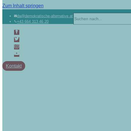
Zum Inhalt springen
Suchen
da@demokratische-alternative.at
+43 664 313 46 20
nach …
Kontakt