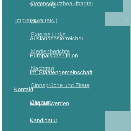
Datenschutzbeauftragter
Vorarlberg
Impressum (etc.)
Wien
Externe Links
Auslandsösterreicher
Medienberichte
Europäische Union
Nachtrag
Int. Staatengemeinschaft
Sinnsprüche und Zitate
Kontakt
Sitemap
Mitglied werden
Kandidatur