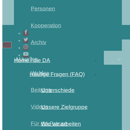
Personen
Kooperation
Archiv
Navigations-
Navigations-
Menü
Menü
Aktuelles
Home / die DA
Wahlen
Häufige Fragen (FAQ)
Beiträge
Unterschiede
Videos
Unsere Zielgruppe
Für die Presse
Wie wir arbeiten