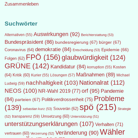
Zusammenleben
Suchwörter
Auswirkungen
(92)
Alternativen
(55)
Berichterstattung
(53)
Bundespräsident
(86)
bundesregierung
(67)
bürger
(67)
demokratie
(84)
Epidemie
(66)
Coronavirus
(64)
Entscheidung
(53)
FPÖ
(156)
glaubwürdigkeit
(124)
Folgen
(62)
GRÜNE
(142)
Kandidatur
(84)
Kosten
korruption
(55)
Maßnahmen
(89)
(64)
Kritik
(60)
Lösungen
(57)
Michael
Kurier
(55)
Nationalrat
(112)
nachhaltigkeit
(103)
Ludwig
(59)
NEOS
(100)
orf
(95)
Pandemie
NR-Wahl 2019
(77)
Probleme
(84)
Politikverdrossenheit
(75)
parteien
(67)
spö
(215)
(139)
Souverän
(62)
sebastian kurz
(53)
Strategie
transparenz
(59)
Umsetzung
(60)
(52)
Unterstützung
(51)
unterstützungserklärungen
(107)
Verhalten
(71)
Wähler
Veränderung
(90)
vertrauen
(60)
Verzerrung
(52)