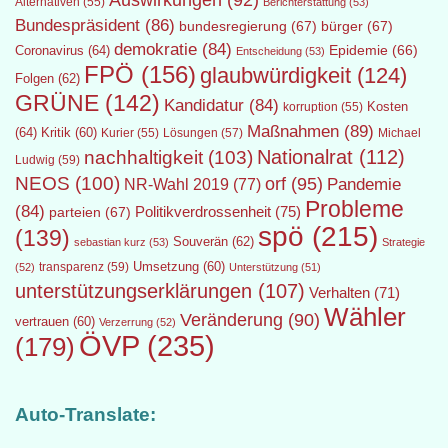
Auswirkungen
(92)
Alternativen
(55)
Berichterstattung
(53)
Bundespräsident
(86)
bundesregierung
(67)
bürger
(67)
demokratie
(84)
Epidemie
(66)
Coronavirus
(64)
Entscheidung
(53)
FPÖ
(156)
glaubwürdigkeit
(124)
Folgen
(62)
GRÜNE
(142)
Kandidatur
(84)
Kosten
korruption
(55)
Maßnahmen
(89)
(64)
Kritik
(60)
Lösungen
(57)
Michael
Kurier
(55)
Nationalrat
(112)
nachhaltigkeit
(103)
Ludwig
(59)
NEOS
(100)
orf
(95)
Pandemie
NR-Wahl 2019
(77)
Probleme
(84)
Politikverdrossenheit
(75)
parteien
(67)
spö
(215)
(139)
Souverän
(62)
sebastian kurz
(53)
Strategie
transparenz
(59)
Umsetzung
(60)
(52)
Unterstützung
(51)
unterstützungserklärungen
(107)
Verhalten
(71)
Wähler
Veränderung
(90)
vertrauen
(60)
Verzerrung
(52)
ÖVP
(235)
(179)
Auto-Translate: