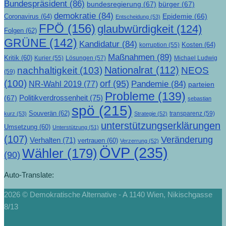
Bundespräsident
(86)
bundesregierung
(67)
bürger
(67)
demokratie
(84)
Epidemie
(66)
Coronavirus
(64)
Entscheidung
(53)
FPÖ
(156)
glaubwürdigkeit
(124)
Folgen
(62)
GRÜNE
(142)
Kandidatur
(84)
Kosten
(64)
korruption
(55)
Maßnahmen
(89)
Kritik
(60)
Lösungen
(57)
Michael Ludwig
Kurier
(55)
Nationalrat
(112)
nachhaltigkeit
(103)
NEOS
(59)
(100)
orf
(95)
Pandemie
(84)
NR-Wahl 2019
(77)
parteien
Probleme
(139)
Politikverdrossenheit
(75)
(67)
sebastian
spö
(215)
Souverän
(62)
transparenz
(59)
kurz
(53)
Strategie
(52)
unterstützungserklärungen
Umsetzung
(60)
Unterstützung
(51)
(107)
Veränderung
Verhalten
(71)
vertrauen
(60)
Verzerrung
(52)
ÖVP
(235)
Wähler
(179)
(90)
Auto-Translate:
2026 © Demokratische Alternative - A 1140 Wien, Nikischgasse
8/13