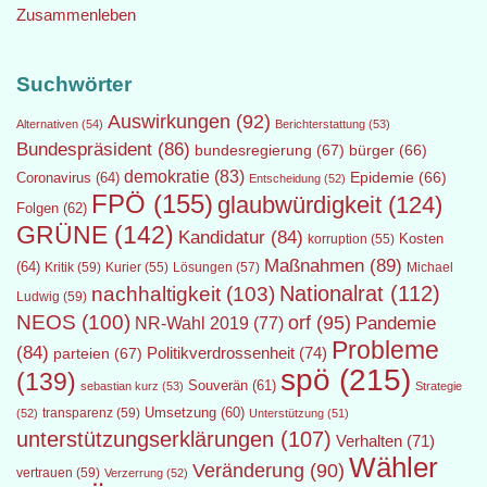
Zusammenleben
Suchwörter
Auswirkungen
(92)
Alternativen
(54)
Berichterstattung
(53)
Bundespräsident
(86)
bundesregierung
(67)
bürger
(66)
demokratie
(83)
Epidemie
(66)
Coronavirus
(64)
Entscheidung
(52)
FPÖ
(155)
glaubwürdigkeit
(124)
Folgen
(62)
GRÜNE
(142)
Kandidatur
(84)
Kosten
korruption
(55)
Maßnahmen
(89)
(64)
Kritik
(59)
Lösungen
(57)
Michael
Kurier
(55)
Nationalrat
(112)
nachhaltigkeit
(103)
Ludwig
(59)
NEOS
(100)
orf
(95)
Pandemie
NR-Wahl 2019
(77)
Probleme
(84)
Politikverdrossenheit
(74)
parteien
(67)
spö
(215)
(139)
Souverän
(61)
sebastian kurz
(53)
Strategie
transparenz
(59)
Umsetzung
(60)
(52)
Unterstützung
(51)
unterstützungserklärungen
(107)
Verhalten
(71)
Wähler
Veränderung
(90)
vertrauen
(59)
Verzerrung
(52)