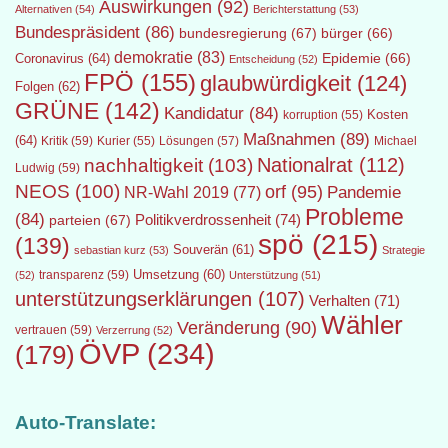
Auswirkungen
(92)
Alternativen
(54)
Berichterstattung
(53)
Bundespräsident
(86)
bundesregierung
(67)
bürger
(66)
demokratie
(83)
Epidemie
(66)
Coronavirus
(64)
Entscheidung
(52)
FPÖ
(155)
glaubwürdigkeit
(124)
Folgen
(62)
GRÜNE
(142)
Kandidatur
(84)
Kosten
korruption
(55)
Maßnahmen
(89)
(64)
Kritik
(59)
Lösungen
(57)
Michael
Kurier
(55)
Nationalrat
(112)
nachhaltigkeit
(103)
Ludwig
(59)
NEOS
(100)
orf
(95)
Pandemie
NR-Wahl 2019
(77)
Probleme
(84)
Politikverdrossenheit
(74)
parteien
(67)
spö
(215)
(139)
Souverän
(61)
sebastian kurz
(53)
Strategie
transparenz
(59)
Umsetzung
(60)
(52)
Unterstützung
(51)
unterstützungserklärungen
(107)
Verhalten
(71)
Wähler
Veränderung
(90)
vertrauen
(59)
Verzerrung
(52)
ÖVP
(234)
(179)
Auto-Translate: