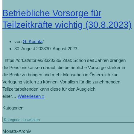
Betriebliche Vorsorge für
Teilzeitkräfte wichtig (30.8.2023)
von
G. Kuchta
30. August 2023
30. August 2023
https://orf.at/stories/3329336/ Zitat: Schon seit Jahren drängen
die Pensionskassen darauf, die betriebliche Vorsorge stärker in
die Breite zu bringen und mehr Menschen in Österreich zur
Verfügung stellen zu können. Vor allem für die zunehmenden
Teilzeitarbeitenden kann diese für den Ausgleich
Betriebliche
einer…
Weiterlesen »
Vorsorge
Kategorien
für
Teilzeitkräfte
Kategorien
wichtig
Monats-Archiv
(30.8.2023)