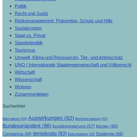
Politik
Recht und Justiz
Risikomanagement, Prävention, Schutz und Hilfe
Sozialsystem
Staat vs. Privat
Standortpolitik
Tourismus
Umwelt, Klima und Ressourcen, Tier- und Artenschutz
UNO / Internationale Staatengemeinschaft und Völkerrecht
Wirtschaft
Wissenschaft
Wohnen
Zusammenleben
Suchwörter
Auswirkungen
(92)
Alternativen
(54)
Berichterstattung
(53)
Bundespräsident
(86)
bundesregierung
(67)
bürger
(66)
demokratie
(83)
Epidemie
(66)
Coronavirus
(64)
Entscheidung
(52)