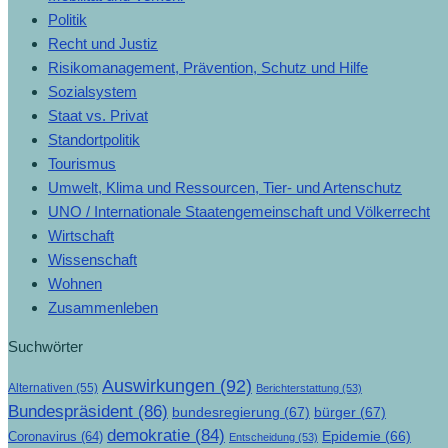
Politik
Recht und Justiz
Risikomanagement, Prävention, Schutz und Hilfe
Sozialsystem
Staat vs. Privat
Standortpolitik
Tourismus
Umwelt, Klima und Ressourcen, Tier- und Artenschutz
UNO / Internationale Staatengemeinschaft und Völkerrecht
Wirtschaft
Wissenschaft
Wohnen
Zusammenleben
Suchwörter
Auswirkungen
(92)
Alternativen
(55)
Berichterstattung
(53)
Bundespräsident
(86)
bundesregierung
(67)
bürger
(67)
demokratie
(84)
Epidemie
(66)
Coronavirus
(64)
Entscheidung
(53)