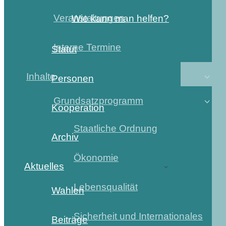
Veranstaltungen
Wie kann man helfen?
Interne Termine
Statut
Inhalte
Personen
Grundsatzprogramm
Kooperation
Staatliche Ordnung
Archiv
Ökonomie
Aktuelles
Lebensqualität
Wahlen
Sicherheit und Internationales
Beiträge