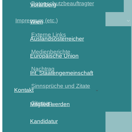
Datenschutzbeauftragter
Vorarlberg
Impressum (etc.)
Wien
Externe Links
Auslandsösterreicher
Medienberichte
Europäische Union
Nachtrag
Int. Staatengemeinschaft
Sinnsprüche und Zitate
Kontakt
Sitemap
Mitglied werden
Kandidatur