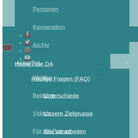
Personen
Kooperation
Archiv
Navigations-
Navigations-
Menü
Menü
Aktuelles
Home / die DA
Wahlen
Häufige Fragen (FAQ)
Beiträge
Unterschiede
Videos
Unsere Zielgruppe
Für die Presse
Wie wir arbeiten