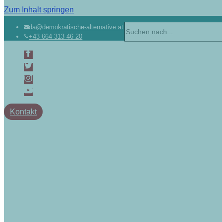
Zum Inhalt springen
Suchen
da@demokratische-alternative.at
+43 664 313 46 20
nach …
Kontakt