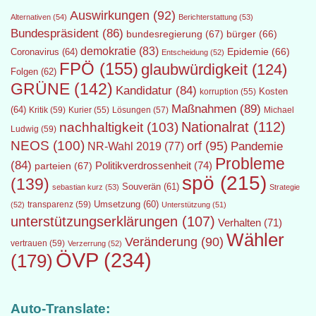
Auswirkungen
(92)
Alternativen
(54)
Berichterstattung
(53)
Bundespräsident
(86)
bundesregierung
(67)
bürger
(66)
demokratie
(83)
Epidemie
(66)
Coronavirus
(64)
Entscheidung
(52)
FPÖ
(155)
glaubwürdigkeit
(124)
Folgen
(62)
GRÜNE
(142)
Kandidatur
(84)
Kosten
korruption
(55)
Maßnahmen
(89)
(64)
Kritik
(59)
Lösungen
(57)
Michael
Kurier
(55)
Nationalrat
(112)
nachhaltigkeit
(103)
Ludwig
(59)
NEOS
(100)
orf
(95)
Pandemie
NR-Wahl 2019
(77)
Probleme
(84)
Politikverdrossenheit
(74)
parteien
(67)
spö
(215)
(139)
Souverän
(61)
sebastian kurz
(53)
Strategie
transparenz
(59)
Umsetzung
(60)
(52)
Unterstützung
(51)
unterstützungserklärungen
(107)
Verhalten
(71)
Wähler
Veränderung
(90)
vertrauen
(59)
Verzerrung
(52)
ÖVP
(234)
(179)
Auto-Translate: