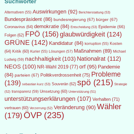
Suchwörter
Auswirkungen
(92)
Alternativen
(55)
Berichterstattung
(53)
Bundespräsident
(86)
bundesregierung
(67)
bürger
(67)
demokratie
(84)
Epidemie
(66)
Coronavirus
(64)
Entscheidung
(53)
FPÖ
(156)
glaubwürdigkeit
(124)
Folgen
(62)
GRÜNE
(142)
Kandidatur
(84)
Kosten
korruption
(55)
Maßnahmen
(89)
(64)
Kritik
(60)
Lösungen
(57)
Michael
Kurier
(55)
Nationalrat
(112)
nachhaltigkeit
(103)
Ludwig
(59)
NEOS
(100)
orf
(95)
Pandemie
NR-Wahl 2019
(77)
Probleme
(84)
Politikverdrossenheit
(75)
parteien
(67)
spö
(215)
(139)
Souverän
(62)
sebastian kurz
(53)
Strategie
transparenz
(59)
Umsetzung
(60)
(52)
Unterstützung
(51)
unterstützungserklärungen
(107)
Verhalten
(71)
Wähler
Veränderung
(90)
vertrauen
(60)
Verzerrung
(52)
ÖVP
(235)
(179)