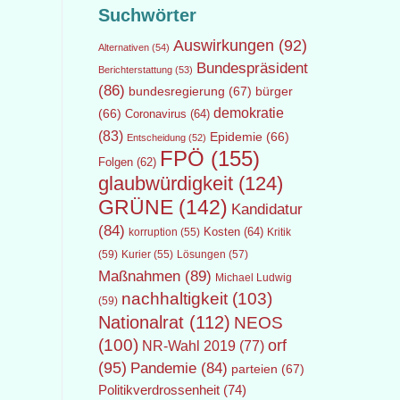
Suchwörter
Auswirkungen
(92)
Alternativen
(54)
Bundespräsident
Berichterstattung
(53)
(86)
bundesregierung
(67)
bürger
demokratie
(66)
Coronavirus
(64)
(83)
Epidemie
(66)
Entscheidung
(52)
FPÖ
(155)
Folgen
(62)
glaubwürdigkeit
(124)
GRÜNE
(142)
Kandidatur
(84)
Kosten
(64)
Kritik
korruption
(55)
(59)
Lösungen
(57)
Kurier
(55)
Maßnahmen
(89)
Michael Ludwig
nachhaltigkeit
(103)
(59)
Nationalrat
(112)
NEOS
(100)
orf
NR-Wahl 2019
(77)
(95)
Pandemie
(84)
parteien
(67)
Politikverdrossenheit
(74)