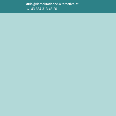
da@demokratische-alternative.at
Zum
+43 664 313 46 20
Inhalt
springen