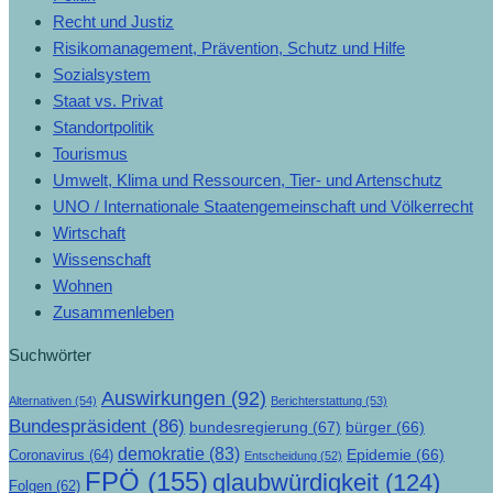
Recht und Justiz
Risikomanagement, Prävention, Schutz und Hilfe
Sozialsystem
Staat vs. Privat
Standortpolitik
Tourismus
Umwelt, Klima und Ressourcen, Tier- und Artenschutz
UNO / Internationale Staatengemeinschaft und Völkerrecht
Wirtschaft
Wissenschaft
Wohnen
Zusammenleben
Suchwörter
Auswirkungen
(92)
Alternativen
(54)
Berichterstattung
(53)
Bundespräsident
(86)
bundesregierung
(67)
bürger
(66)
demokratie
(83)
Epidemie
(66)
Coronavirus
(64)
Entscheidung
(52)
FPÖ
(155)
glaubwürdigkeit
(124)
Folgen
(62)