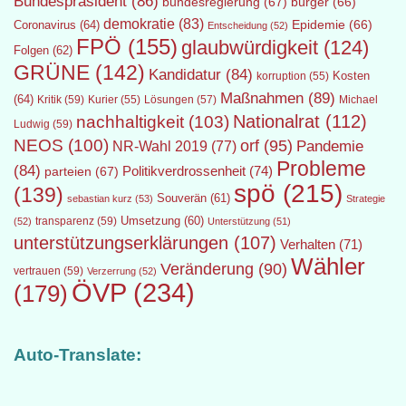
Bundespräsident
(86)
bundesregierung
(67)
bürger
(66)
demokratie
(83)
Epidemie
(66)
Coronavirus
(64)
Entscheidung
(52)
FPÖ
(155)
glaubwürdigkeit
(124)
Folgen
(62)
GRÜNE
(142)
Kandidatur
(84)
Kosten
korruption
(55)
Maßnahmen
(89)
(64)
Kritik
(59)
Lösungen
(57)
Michael
Kurier
(55)
Nationalrat
(112)
nachhaltigkeit
(103)
Ludwig
(59)
NEOS
(100)
orf
(95)
Pandemie
NR-Wahl 2019
(77)
Probleme
(84)
Politikverdrossenheit
(74)
parteien
(67)
spö
(215)
(139)
Souverän
(61)
sebastian kurz
(53)
Strategie
transparenz
(59)
Umsetzung
(60)
(52)
Unterstützung
(51)
unterstützungserklärungen
(107)
Verhalten
(71)
Wähler
Veränderung
(90)
vertrauen
(59)
Verzerrung
(52)
ÖVP
(234)
(179)
Auto-Translate: