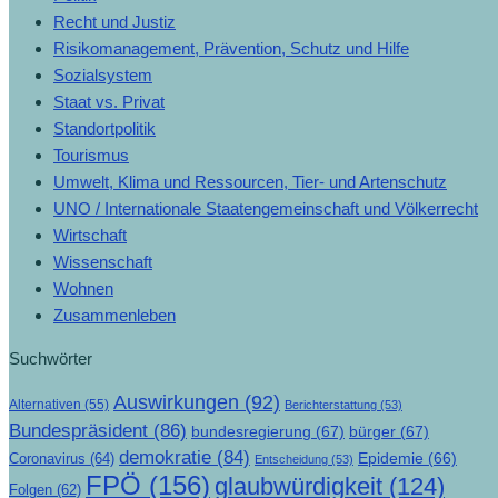
Recht und Justiz
Risikomanagement, Prävention, Schutz und Hilfe
Sozialsystem
Staat vs. Privat
Standortpolitik
Tourismus
Umwelt, Klima und Ressourcen, Tier- und Artenschutz
UNO / Internationale Staatengemeinschaft und Völkerrecht
Wirtschaft
Wissenschaft
Wohnen
Zusammenleben
Suchwörter
Auswirkungen
(92)
Alternativen
(55)
Berichterstattung
(53)
Bundespräsident
(86)
bundesregierung
(67)
bürger
(67)
demokratie
(84)
Epidemie
(66)
Coronavirus
(64)
Entscheidung
(53)
FPÖ
(156)
glaubwürdigkeit
(124)
Folgen
(62)