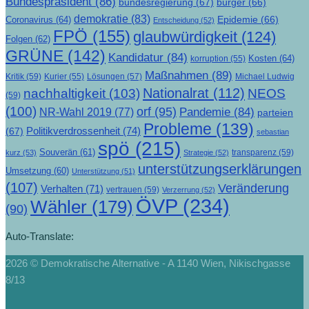
Bundespräsident
(86)
bundesregierung
(67)
bürger
(66)
demokratie
(83)
Epidemie
(66)
Coronavirus
(64)
Entscheidung
(52)
FPÖ
(155)
glaubwürdigkeit
(124)
Folgen
(62)
GRÜNE
(142)
Kandidatur
(84)
Kosten
(64)
korruption
(55)
Maßnahmen
(89)
Kritik
(59)
Lösungen
(57)
Michael Ludwig
Kurier
(55)
Nationalrat
(112)
nachhaltigkeit
(103)
NEOS
(59)
(100)
orf
(95)
Pandemie
(84)
NR-Wahl 2019
(77)
parteien
Probleme
(139)
Politikverdrossenheit
(74)
(67)
sebastian
spö
(215)
Souverän
(61)
transparenz
(59)
kurz
(53)
Strategie
(52)
unterstützungserklärungen
Umsetzung
(60)
Unterstützung
(51)
(107)
Veränderung
Verhalten
(71)
vertrauen
(59)
Verzerrung
(52)
ÖVP
(234)
Wähler
(179)
(90)
Auto-Translate:
2026 © Demokratische Alternative - A 1140 Wien, Nikischgasse
8/13