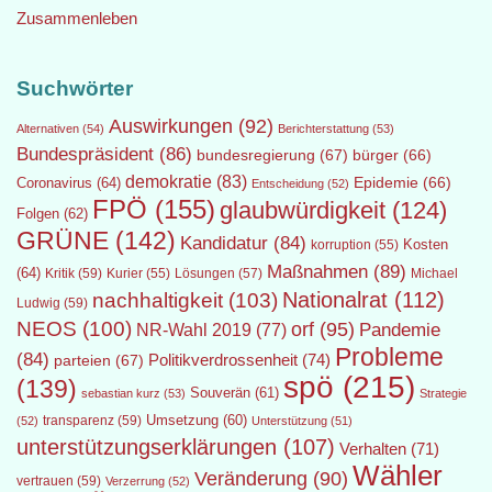
Zusammenleben
Suchwörter
Auswirkungen
(92)
Alternativen
(54)
Berichterstattung
(53)
Bundespräsident
(86)
bundesregierung
(67)
bürger
(66)
demokratie
(83)
Epidemie
(66)
Coronavirus
(64)
Entscheidung
(52)
FPÖ
(155)
glaubwürdigkeit
(124)
Folgen
(62)
GRÜNE
(142)
Kandidatur
(84)
Kosten
korruption
(55)
Maßnahmen
(89)
(64)
Kritik
(59)
Lösungen
(57)
Michael
Kurier
(55)
Nationalrat
(112)
nachhaltigkeit
(103)
Ludwig
(59)
NEOS
(100)
orf
(95)
Pandemie
NR-Wahl 2019
(77)
Probleme
(84)
Politikverdrossenheit
(74)
parteien
(67)
spö
(215)
(139)
Souverän
(61)
sebastian kurz
(53)
Strategie
transparenz
(59)
Umsetzung
(60)
(52)
Unterstützung
(51)
unterstützungserklärungen
(107)
Verhalten
(71)
Wähler
Veränderung
(90)
vertrauen
(59)
Verzerrung
(52)