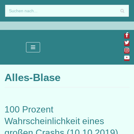
Zum
Inhalt
springen
Alles-Blase
100 Prozent
Wahrscheinlichkeit eines
großen Crashs (10.10.2019)