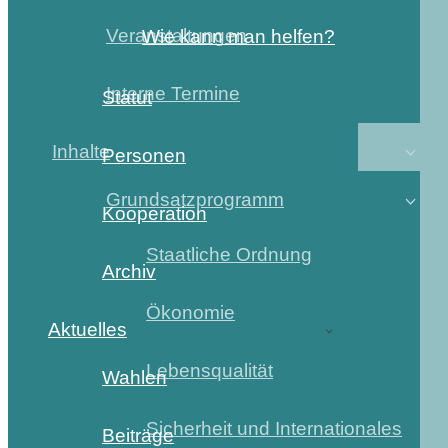
Veranstaltungen
Wie kann man helfen?
Interne Termine
Statut
Inhalte
Personen
Grundsatzprogramm
Kooperation
Staatliche Ordnung
Archiv
Ökonomie
Aktuelles
Lebensqualität
Wahlen
Sicherheit und Internationales
Beiträge