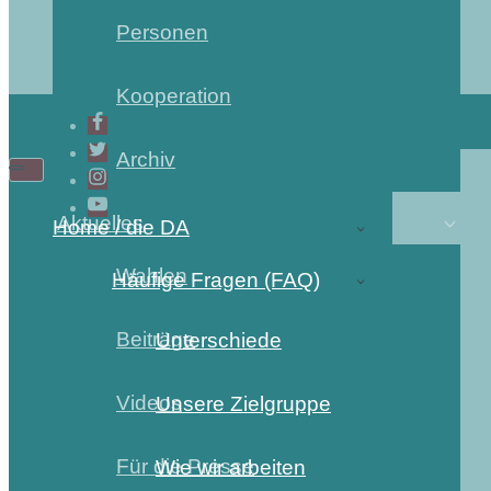
Personen
Kooperation
Archiv
Aktuelles
Home / die DA
Wahlen
Häufige Fragen (FAQ)
Beiträge
Unterschiede
Videos
Unsere Zielgruppe
Für die Presse
Wie wir arbeiten