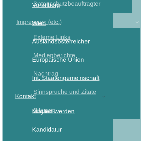
Datenschutzbeauftragter
Vorarlberg
Impressum (etc.)
Wien
Externe Links
Auslandsösterreicher
Medienberichte
Europäische Union
Nachtrag
Int. Staatengemeinschaft
Sinnsprüche und Zitate
Kontakt
Sitemap
Mitglied werden
Kandidatur